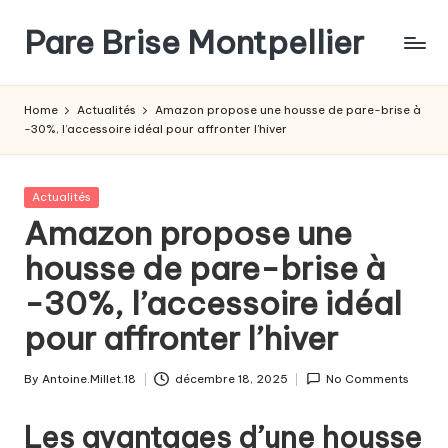
Pare Brise Montpellier
Skip
to
content
Home
Actualités
Amazon propose une housse de pare-brise à
-30%, l’accessoire idéal pour affronter l’hiver
Posted
Actualités
in
Amazon propose une
housse de pare-brise à
-30%, l’accessoire idéal
pour affronter l’hiver
By
Antoine.Millet.18
décembre 18, 2025
No Comments
Posted
by
Les avantages d’une housse