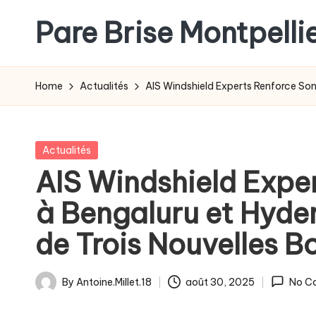
Pare Brise Montpelli
Skip
to
content
Home
Actualités
AIS Windshield Experts Renforce Son
Posted
Actualités
in
AIS Windshield Expe
à Bengaluru et Hyde
de Trois Nouvelles B
By
Antoine.Millet.18
août 30, 2025
No C
Posted
by