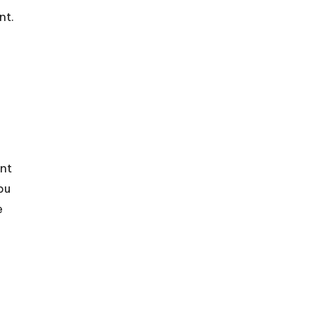
nt.
ent
pu
e