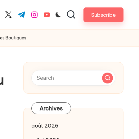
Subscribe
cebook.com
twitter.com
t.me
instagram.com
youtube.com
les Boutiques
u
Archives
août 2026