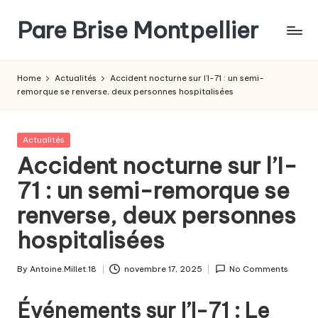
Pare Brise Montpellier
Skip
to
content
Home
Actualités
Accident nocturne sur l’I-71 : un semi-
remorque se renverse, deux personnes hospitalisées
Posted
Actualités
in
Accident nocturne sur l’I-
71 : un semi-remorque se
renverse, deux personnes
hospitalisées
By
Antoine.Millet.18
novembre 17, 2025
No Comments
Posted
by
Événements sur l’I-71 : Le