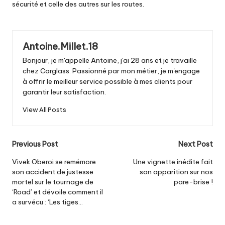
sécurité et celle des autres sur les routes.
Antoine.Millet.18
Bonjour, je m'appelle Antoine, j'ai 28 ans et je travaille
chez Carglass. Passionné par mon métier, je m'engage
à offrir le meilleur service possible à mes clients pour
garantir leur satisfaction.
View All Posts
Post
Previous Post
Next Post
navigation
Vivek Oberoi se remémore
Une vignette inédite fait
son accident de justesse
son apparition sur nos
mortel sur le tournage de
pare-brise !
‘Road’ et dévoile comment il
a survécu : ‘Les tiges…