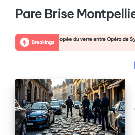
Pare Brise Montpelli
Skip
to
content
nde : l’épopée du verre entre Opéra de Sydney et pare-br
Breakings