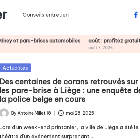
er
Conseils entretien
fa
ises automobiles
août : profitez gratuitement du badge
août 7, 2026
Posted
Actualités
in
Des centaines de corans retrouvés sur
les pare-brise à Liège : une enquête d
la police belge en cours
By
Antoine.Millet.18
mai 28, 2025
Posted
by
Lors d'un week-end printanier, la ville de Liège a été le
théâtre d'un événement surprenant.…