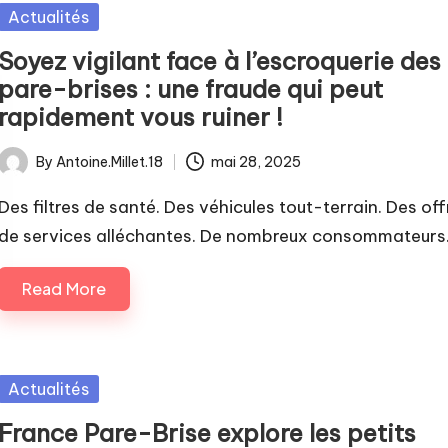
Posted
Actualités
in
Soyez vigilant face à l’escroquerie des
pare-brises : une fraude qui peut
rapidement vous ruiner !
By
Antoine.Millet.18
mai 28, 2025
Posted
by
Des filtres de santé. Des véhicules tout-terrain. Des off
de services alléchantes. De nombreux consommateur
Read More
Posted
Actualités
in
France Pare-Brise explore les petits