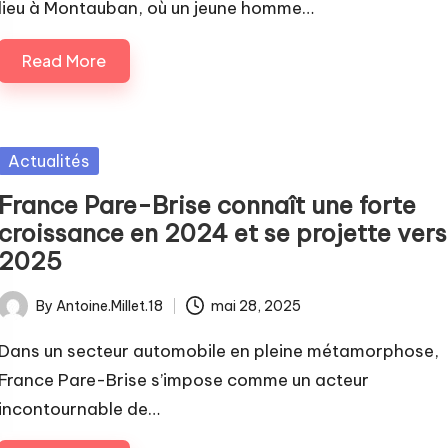
lieu à Montauban, où un jeune homme…
Read More
Posted
Actualités
in
France Pare-Brise connaît une forte
croissance en 2024 et se projette vers
2025
By
Antoine.Millet.18
mai 28, 2025
Posted
by
Dans un secteur automobile en pleine métamorphose,
France Pare-Brise s’impose comme un acteur
incontournable de…