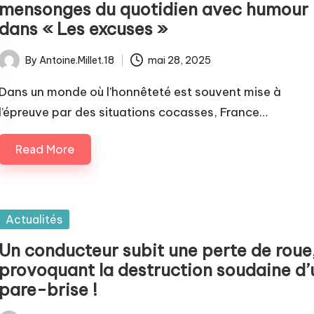
mensonges du quotidien avec humour
dans « Les excuses »
By
Antoine.Millet.18
mai 28, 2025
Posted
by
Dans un monde où l’honnêteté est souvent mise à
l’épreuve par des situations cocasses, France…
Read More
Posted
Actualités
in
Un conducteur subit une perte de roue
provoquant la destruction soudaine d’
pare-brise !