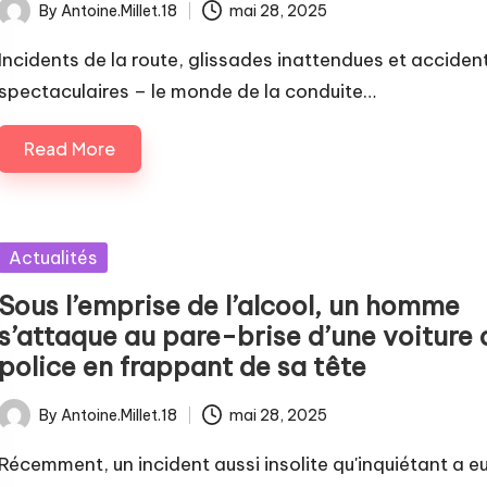
By
Antoine.Millet.18
mai 28, 2025
Posted
by
Incidents de la route, glissades inattendues et acciden
spectaculaires – le monde de la conduite…
Read More
Posted
Actualités
in
Sous l’emprise de l’alcool, un homme
s’attaque au pare-brise d’une voiture 
police en frappant de sa tête
By
Antoine.Millet.18
mai 28, 2025
Posted
by
Récemment, un incident aussi insolite qu'inquiétant a e