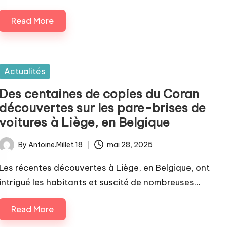
Read More
Posted
Actualités
in
Des centaines de copies du Coran
découvertes sur les pare-brises de
voitures à Liège, en Belgique
By
Antoine.Millet.18
mai 28, 2025
Posted
by
Les récentes découvertes à Liège, en Belgique, ont
intrigué les habitants et suscité de nombreuses…
Read More