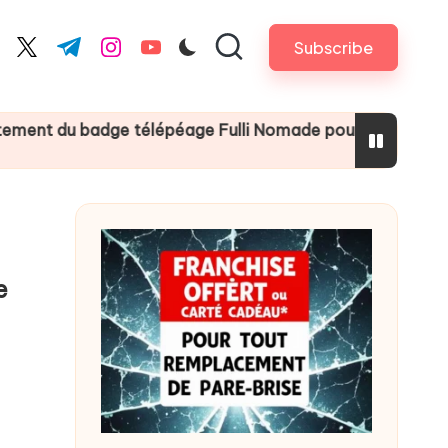
Subscribe
cebook.com
twitter.com
t.me
instagram.com
youtube.com
 télépéage Fulli Nomade pour un été sans embouteillages
e