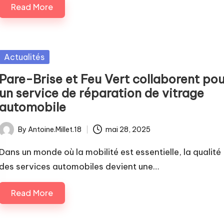
Read More
Posted
Actualités
in
Pare-Brise et Feu Vert collaborent pou
un service de réparation de vitrage
automobile
By
Antoine.Millet.18
mai 28, 2025
Posted
by
Dans un monde où la mobilité est essentielle, la qualité
des services automobiles devient une…
Read More