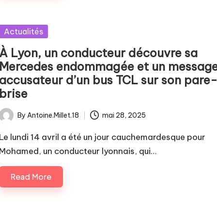
Posted
Actualités
in
À Lyon, un conducteur découvre sa
Mercedes endommagée et un messag
accusateur d’un bus TCL sur son pare
brise
By
Antoine.Millet.18
mai 28, 2025
Posted
by
Le lundi 14 avril a été un jour cauchemardesque pour
Mohamed, un conducteur lyonnais, qui…
Read More