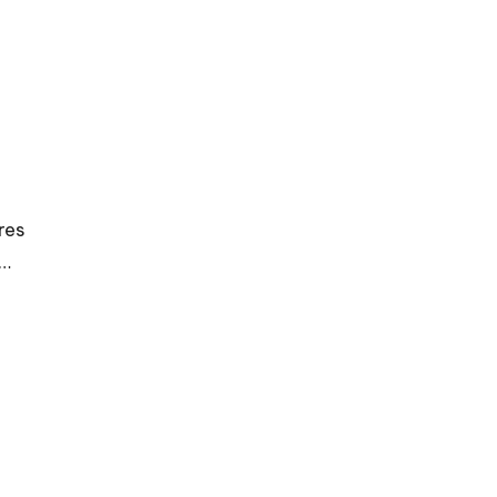
res
s…